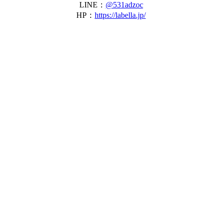
LINE：
@531adzoc
HP：
https://labella.jp/