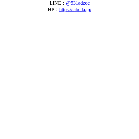
LINE：
@531adzoc
HP：
https://labella.jp/