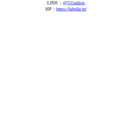
LINE：
@531adzoc
HP：
https://labella.jp/